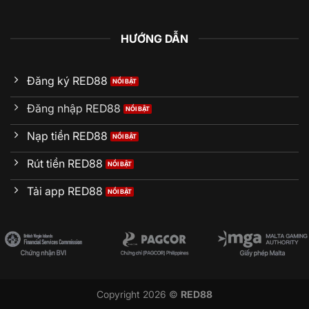
HƯỚNG DẪN
Đăng ký RED88
Đăng nhập RED88
Nạp tiền RED88
Rút tiền RED88
Tải app RED88
Copyright 2026 ©
RED88