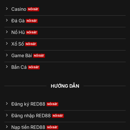
Casino
Đá Gà
Nổ Hũ
Xổ Số
Game Bài
Bắn Cá
HƯỚNG DẪN
Đăng ký RED88
Đăng nhập RED88
Nạp tiền RED88